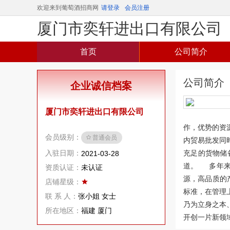
欢迎来到葡萄酒招商网
请登录
会员注册
厦门市奕轩进出口有限公司
首页
公司简介
公司简介
企业诚信档案
厦门市奕轩进出口有限公司
作，优势的资
会员级别：
普通会员
内贸易批发同
入驻日期：
充足的货物储
2021-03-28
道。 多年来
资质认证：
未认证
源，高品质的
店铺星级：
标准，在管理
联 系 人：
张小姐 女士
乃为立身之本
所在地区：
福建 厦门
开创一片新领域