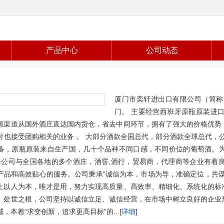
产品中心
公司动态
厦门市奕轩进出口有限公司（简称
门。 主要经营西班牙原瓶原装进
源渠道从国外酒庄直达国内货仓，省去中间环节，拥有了强大的价格优势
时也接受团购相关的业务 。 大部分酒款全国总代，部分酒款全球总代，公
备，原瓶原装来自生产国，几十个品种不同口感，不同价位的葡萄酒。
公司与全国各地的多个酒庄，酒窖,酒行，贸易商，代理商等企业有着
产品和高效贴心的服务。公司秉承“诚信为本，市场为导，准确定位，共
上以人为本，唯才是用，努力实现高质量、高效率、精细化、系统化的标
、处世之根，公司坚持以诚信立足、诚信经营，在市场中树立良好的企业
，本着“求变创新，追求更高目标”的...[
详细
]